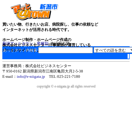
買いたい物、行きたいお店、病院探し、仕事の依頼など
インターネットが活用される時代です。
ホームページ制作・ホームページ作成の
新潟アッとタウン
>
業種別
: 政治家志望
株式会社ビジネスセンターIT事業部が運営している
ポータルサイトです。
あっとタウン内検索
運営事務局：株式会社ビジネスセンター
〒950-0162 新潟県新潟市江南区亀田大月2-5-38
E-mail：
info@e-niigata.jp
TEL:025-221-7180
copyright © e-niigata.jp all rights reserved