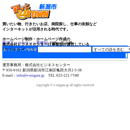
買いたい物、行きたいお店、病院探し、仕事の依頼など
インターネットが活用される時代です。
ホームページ制作・ホームページ作成の
新潟アッとタウン
>
業種別
: 行政・官公署
株式会社ビジネスセンターIT事業部が運営している
ポータルサイトです。
あっとタウン内検索
運営事務局：株式会社ビジネスセンター
〒950-0162 新潟県新潟市江南区亀田大月2-5-38
E-mail：
info@e-niigata.jp
TEL:025-221-7180
copyright © e-niigata.jp all rights reserved