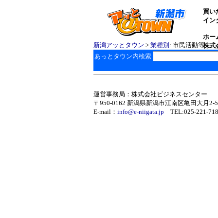
買い
イン
ホー
新潟アッとタウン
>
業種別
: 市民活動等
株式
ポー
あっとタウン内検索
運営事務局：株式会社ビジネスセンター
〒950-0162 新潟県新潟市江南区亀田大月2-5-
E-mail：
info@e-niigata.jp
TEL:025-221-71