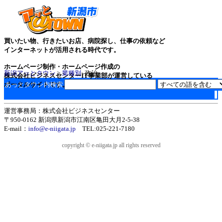
買いたい物、行きたいお店、病院探し、仕事の依頼など
インターネットが活用される時代です。
ホームページ制作・ホームページ作成の
新潟アッとタウン
>
業種別
: 政治
株式会社ビジネスセンターIT事業部が運営している
ポータルサイトです。
あっとタウン内検索
運営事務局：株式会社ビジネスセンター
〒950-0162 新潟県新潟市江南区亀田大月2-5-38
E-mail：
info@e-niigata.jp
TEL:025-221-7180
copyright © e-niigata.jp all rights reserved