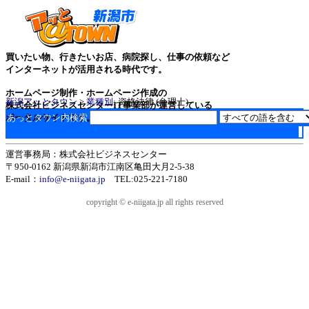
買いたい物、行きたいお店、病院探し、仕事の依頼など
インターネットが活用される時代です。
ホームページ制作・ホームページ作成の
新潟アッとタウン
>
業種別
: 資格法律 (弁理士)
株式会社ビジネスセンターIT事業部が運営している
ポータルサイトです。
あっとタウン内検索
運営事務局：株式会社ビジネスセンター
〒950-0162 新潟県新潟市江南区亀田大月2-5-38
E-mail：
info@e-niigata.jp
TEL:025-221-7180
copyright © e-niigata.jp all rights reserved