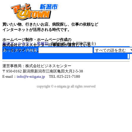
買いたい物、行きたいお店、病院探し、仕事の依頼など
インターネットが活用される時代です。
ホームページ制作・ホームページ作成の
新潟アッとタウン
>
業種別
: 資格行政 (社会保険労務士)
株式会社ビジネスセンターIT事業部が運営している
ポータルサイトです。
あっとタウン内検索
運営事務局：株式会社ビジネスセンター
〒950-0162 新潟県新潟市江南区亀田大月2-5-38
E-mail：
info@e-niigata.jp
TEL:025-221-7180
copyright © e-niigata.jp all rights reserved