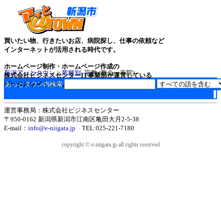
買いたい物、行きたいお店、病院探し、仕事の依頼など
インターネットが活用される時代です。
ホームページ制作・ホームページ作成の
新潟アッとタウン
>
業種別
: 宗教 (教会・寺院)
株式会社ビジネスセンターIT事業部が運営している
ポータルサイトです。
あっとタウン内検索
運営事務局：株式会社ビジネスセンター
〒950-0162 新潟県新潟市江南区亀田大月2-5-38
E-mail：
info@e-niigata.jp
TEL:025-221-7180
copyright © e-niigata.jp all rights reserved