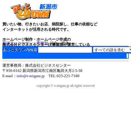
買いたい物、行きたいお店、病院探し、仕事の依頼など
インターネットが活用される時代です。
ホームページ制作・ホームページ作成の
新潟アッとタウン
>
業種別
: 組合・団体
株式会社ビジネスセンターIT事業部が運営している
ポータルサイトです。
あっとタウン内検索
運営事務局：株式会社ビジネスセンター
〒950-0162 新潟県新潟市江南区亀田大月2-5-38
E-mail：
info@e-niigata.jp
TEL:025-221-7180
copyright © e-niigata.jp all rights reserved